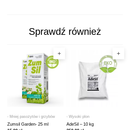
Sprawdź również
- Mniej pasożytów i grzybów
- Wysoki plon
Zumsil Garden- 25 ml
AdeSil – 10 kg