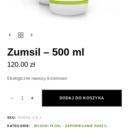
Zumsil – 500 ml
120.00
zł
Ekologiczne nawozy krzemowe
DODAJ DO KOSZYKA
Wpisz temat
SKU:
ZUMSIL-2-5-1
KATEGORIE:
- WYSOKI PLON
,
- ZAPOBIEGANIE SUSZY
,
-