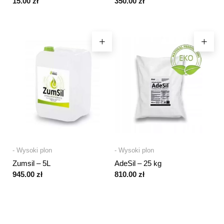
15.00
zł
350.00
zł
- Wysoki plon
- Wysoki plon
Zumsil – 5L
AdeSil – 25 kg
945.00
zł
810.00
zł