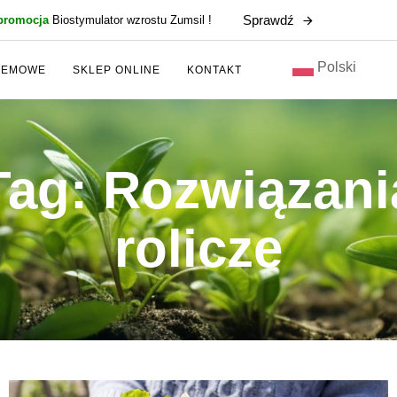
Sprawdź
promocja
Biostymulator wzrostu Zumsil !
Polski
ZEMOWE
SKLEP ONLINE
KONTAKT
Tag: Rozwiązani
rolicze